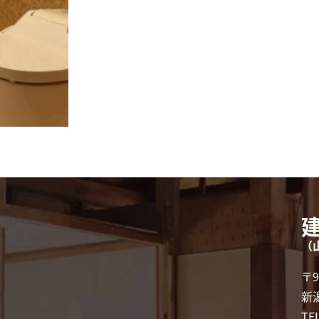
（
〒9
新
TE